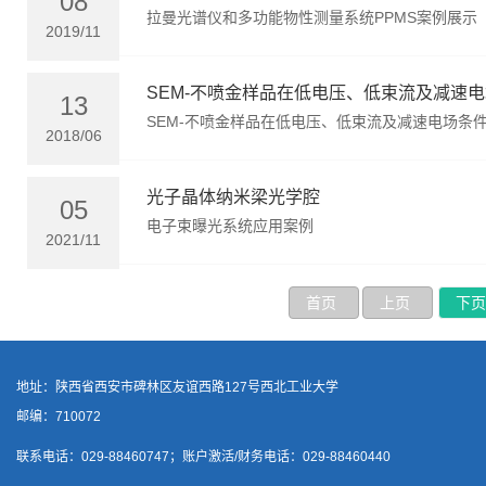
08
拉曼光谱仪和多功能物性测量系统PPMS案例展示
2019/11
SEM-不喷金样品在低电压、低束流及减速
13
SEM-不喷金样品在低电压、低束流及减速电场条
2018/06
光子晶体纳米梁光学腔
05
电子束曝光系统应用案例
2021/11
首页
上页
下
地址：陕西省西安市碑林区友谊西路127号西北工业大学
邮编：710072
联系电话：029-88460747；账户激活/财务电话：029-88460440