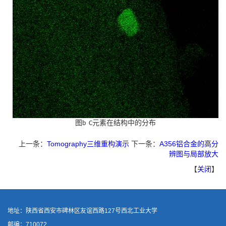
图
元素在结构中的分布
b C
上一条：
Tomography三维重构演示
下一条：
A356铝合金的高分
辨图与局部放大
【
关闭
】
地址：陕西省西安市碑林区友谊西路127号西北工业大学
邮编：710072