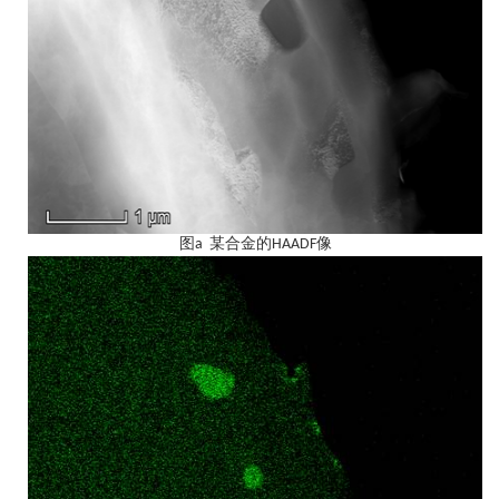
图
a
某合金的
HAADF
像